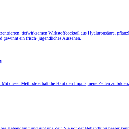
zentrierten, tiefwirksamen Wirkstoffcocktail aus Hyaluronsäure, pflan
und gewinnt ein frisch- jugendliches Aussehen.
n
 Mit dieser Methode erhält die Haut den Impuls, neue Zellen zu bilden.
n Ihre Behandlung und gibt uns Zeit, Sie vor der Behandlung besser 