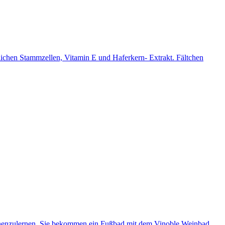
zlichen Stammzellen, Vitamin E und Haferkern- Extrakt. Fältchen
kennenzulernen. Sie bekommen ein Fußbad mit dem Vinoble Weinbad,