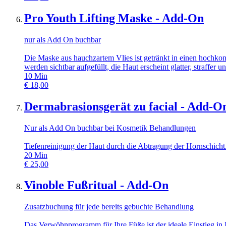
Pro Youth Lifting Maske - Add-On
nur als Add On buchbar
Die Maske aus hauchzartem Vlies ist getränkt in einen hochkon
werden sichtbar aufgefüllt, die Haut erscheint glatter, straffer 
10
Min
€
18,00
Dermabrasionsgerät zu facial - Add-O
Nur als Add On buchbar bei Kosmetik Behandlungen
Tiefenreinigung der Haut durch die Abtragung der Hornschicht.
20
Min
€
25,00
Vinoble Fußritual - Add-On
Zusatzbuchung für jede bereits gebuchte Behandlung
Das Verwöhnprogramm für Ihre Füße ist der ideale Einstieg i