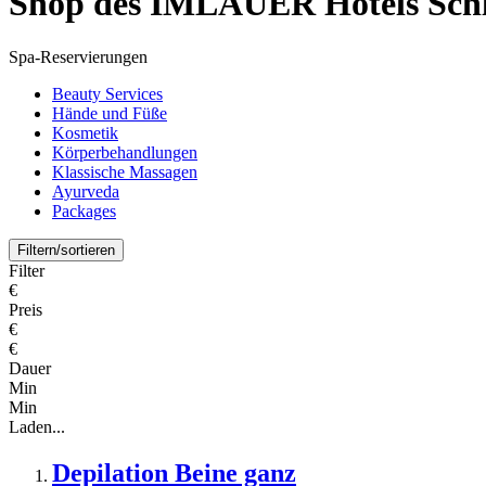
Shop des IMLAUER Hotels Schl
Spa-Reservierungen
Beauty Services
Hände und Füße
Kosmetik
Körperbehandlungen
Klassische Massagen
Ayurveda
Packages
Filtern/sortieren
Filter
€
Preis
€
€
Dauer
Min
Min
Laden...
Depilation Beine ganz