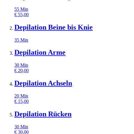
55
Min
€
55,00
Depilation Beine bis Knie
35
Min
Depilation Arme
30
Min
€
20,00
Depilation Achseln
20
Min
€
15,00
Depilation Rücken
30
Min
€
30,00