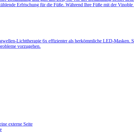
kühlende Erfrischung für die Füße. Während Ihre Füße mit der Vinoble
ngwellen-Lichttherapie 6x effizienter als herkömmliche LED-Masken. Sie
tprobleme vorzugehen.
eine externe Seite
e