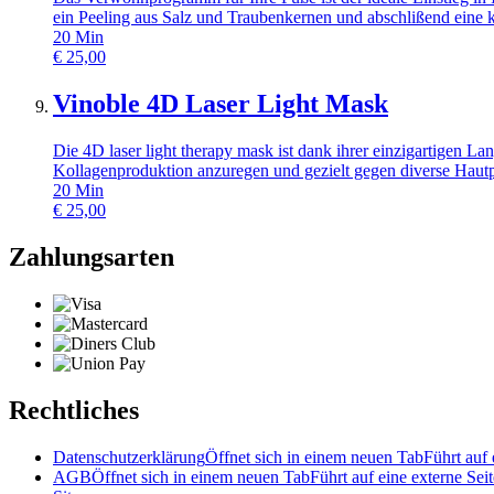
ein Peeling aus Salz und Traubenkernen und abschlißend eine 
20
Min
€
25,00
Vinoble 4D Laser Light Mask
Die 4D laser light therapy mask ist dank ihrer einzigartigen La
Kollagenproduktion anzuregen und gezielt gegen diverse Hau
20
Min
€
25,00
Zahlungsarten
Rechtliches
Datenschutzerklärung
Öffnet sich in einem neuen Tab
Führt auf 
AGB
Öffnet sich in einem neuen Tab
Führt auf eine externe Seit